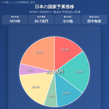
←中妻じょうたAI実験室に戻る
日本の国家予算推移
1974年〜2024年の一般会計予算内訳の変遷
表示年度
総予算額
最大項目
総理大臣名
1974年
20.7兆円
その他
田中角栄