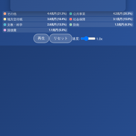
その他
公共事業
4.4兆円 (21.3%)
4.2兆円 (20.3%)
地方交付税
社会保障
3.8兆円 (18.4%)
3.1兆円 (15.0%)
文教・科学
防衛
2.8兆円 (13.5%)
1.3兆円 (6.3%)
国債費
1.1兆円 (5.3%)
速度:
1.0x
再生
リセット