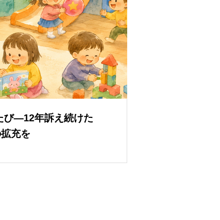
たび—12年訴え続けた
の拡充を