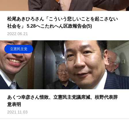
松尾あきひろさん「こういう悲しいことを起こさない
社会を」 5.28へこたれへん区政報告会(5)
2022.06.21
立憲民主党
あくつ幸彦さん惜敗、立憲民主党議席減、枝野代表辞
意表明
2021.11.03