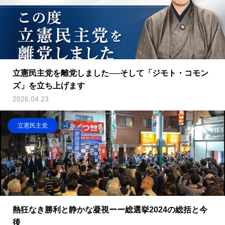
立憲民主党を離党しました──そして「ジモト・コモン
ズ」を立ち上げます
2026.04.23
立憲民主党
熱狂なき勝利と静かな凝視ーー総選挙2024の総括と今
後