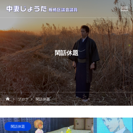
閑話休題
ブログ
閑話休題
閑話休題