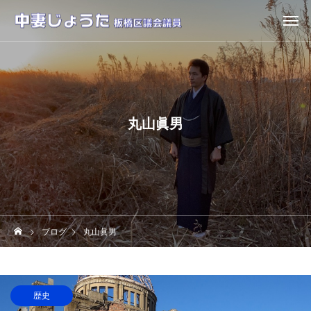
丸山眞男
ブログ
丸山眞男
歴史