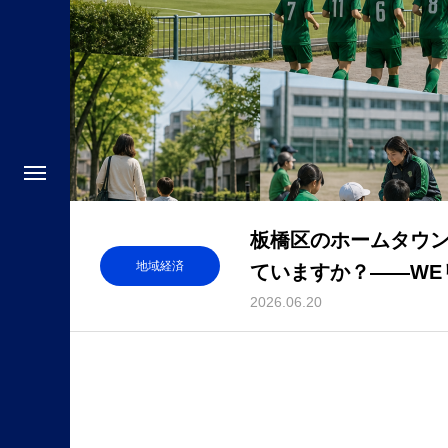
板橋区のホームタウ
地域経済
ていますか？——WE
歩み
2026.06.20