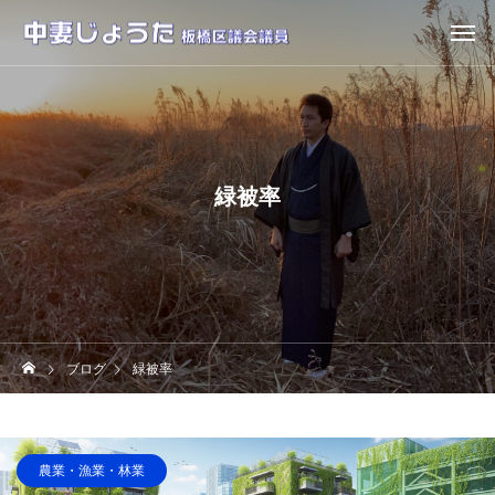
緑被率
ブログ
緑被率
農業・漁業・林業