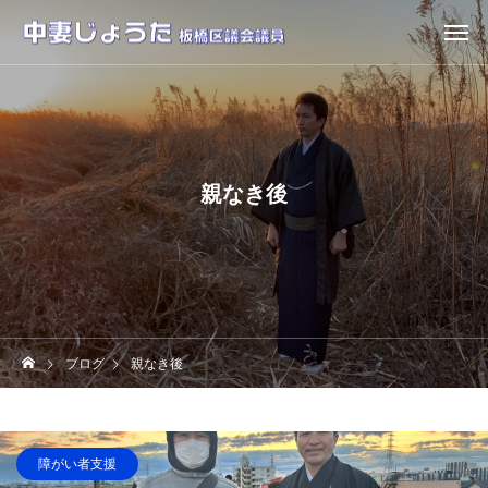
親なき後
ブログ
親なき後
障がい者支援