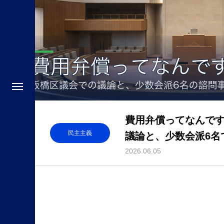
費用弁償ってなんで
民主主義
議論と、少数会派6名
こと
2026.06.05