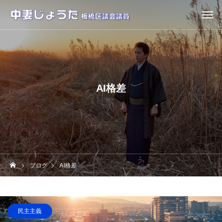
AI格差
ブログ
AI格差
民主主義