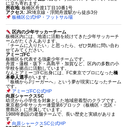
に立ち寄れます。
所在地
: 板橋区舟渡1丁目10番1号
アクセス
: JR埼京線・浮間舟渡駅から徒歩3分
板橋区公式HP・フットサル場
区内の少年サッカーチーム
板橋区内には、地道に活動を続けてきた少年サッカーチ
ームがたくさんあります。
「チームに入りたい」と思ったら、ぜひ気軽に問い合わ
せてみてください。
アミーゴFC
板橋区を代表する強豪少年チームです。
舟渡・蓮根・坂下・高島平・加賀など、区内の多数の小
学校を拠点に活動しています。
なんとアミーゴFC出身には、FC東京でプロになった
橋
本拳人選手
がいます。
「板橋からJリーガーへ」という夢が現実になったチーム
です。
アミーゴFC公式HP
向原シャークスSC
幼児から小学生を対象とした地域密着型のクラブです。
東京都少年サッカー連盟第6ブロック（板橋区・北区・
豊島区）に所属しています。
1988年創設の老舗チームで、長い歴史と実績がありま
す。
向原シャークスSC公式HP