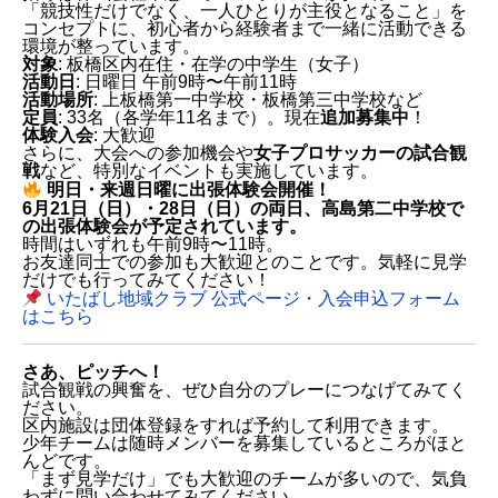
「競技性だけでなく、一人ひとりが主役となること」を
FCプリマヴェーラ
コンセプトに、初心者から経験者まで一緒に活動できる
ブルーイーグルス
環境が整っています。
CAテンペスタ（Club Atletico di TEMPESTA）
対象
: 板橋区内在住・在学の中学生（女子）
中学生女子に朗報！「いたばし地域クラブ 女子サ
活動日
: 日曜日 午前9時〜午前11時
ッカークラブ」
活動場所
: 上板橋第一中学校・板橋第三中学校など
定員
: 33名（各学年11名まで）。現在
追加募集中
！
体験入会
: 大歓迎
明日・来週日曜に出張体験会開催！
さらに、大会への参加機会や
女子プロサッカーの試合観
さあ、ピッチへ！
戦
など、特別なイベントも実施しています。
明日・来週日曜に出張体験会開催！
6月21日（日）・28日（日）の両日、高島第二中学校で
の出張体験会が予定されています。
時間はいずれも午前9時〜11時。
お友達同士での参加も大歓迎とのことです。気軽に見学
だけでも行ってみてください！
いたばし地域クラブ 公式ページ・入会申込フォーム
はこちら
さあ、ピッチへ！
試合観戦の興奮を、ぜひ自分のプレーにつなげてみてく
ださい。
区内施設は団体登録をすれば予約して利用できます。
少年チームは随時メンバーを募集しているところがほと
んどです。
「まず見学だけ」でも大歓迎のチームが多いので、気負
わずに問い合わせてみてください。