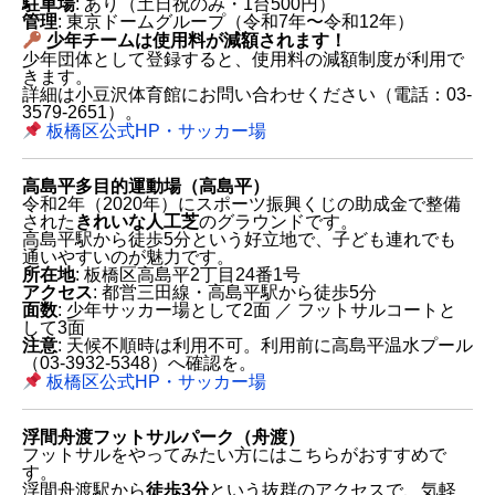
駐車場
: あり（土日祝のみ・1台500円）
管理
: 東京ドームグループ（令和7年〜令和12年）
少年チームは使用料が減額されます！
少年団体として登録すると、使用料の減額制度が利用で
きます。
詳細は小豆沢体育館にお問い合わせください（電話：03-
3579-2651）。
板橋区公式HP・サッカー場
高島平多目的運動場（高島平）
令和2年（2020年）にスポーツ振興くじの助成金で整備
された
きれいな人工芝
のグラウンドです。
高島平駅から徒歩5分という好立地で、子ども連れでも
通いやすいのが魅力です。
所在地
: 板橋区高島平2丁目24番1号
アクセス
: 都営三田線・高島平駅から徒歩5分
面数
: 少年サッカー場として2面 ／ フットサルコートと
して3面
注意
: 天候不順時は利用不可。利用前に高島平温水プール
（03-3932-5348）へ確認を。
板橋区公式HP・サッカー場
浮間舟渡フットサルパーク（舟渡）
フットサルをやってみたい方にはこちらがおすすめで
す。
浮間舟渡駅から
徒歩3分
という抜群のアクセスで、気軽