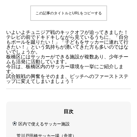
この記事のタイトルとURLをコピーする
いよいよチュニジア戦のキックオフが迫ってきました！
テレビの前でドキドキしながら見ているうちに、「自分
もボールを蹴りたい！」「子どもをサッカーに連れて行
きたい！」という気持ちが湧いてきた方も多いのではな
いでしょうか。
板橋区にはサッカーができる施設が複数あり、少年チー
ムも活発に活動しています。
今日は、板橋区内のサッカー環境を一挙にご紹介しま
す。
試合観戦の興奮をそのまま、ピッチへのファーストステ
ップに変えてしまいましょう！
目次
区内で使えるサッカー施設
荒川戸田橋サッカー場（舟渡）