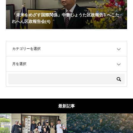
「未来をめざす国際関係」中妻じょうた区政報告3 へこた
れへん区政報告会(4)
OPEN
OPEN
最新記事