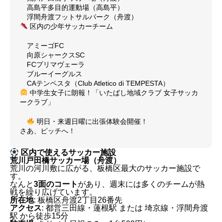
高島平多目的運動場（高島平）
浮間舟渡フットサルパーク（舟渡）
区内の少年サッカーチーム
アミーゴFC
向原シャークスSC
FCプリマヴェーラ
ブルーイーグルス
CAテンペスタ（Club Atletico di TEMPESTA）
中学生女子に朗報！「いたばし地域クラブ 女子サッカ
ークラブ」
明日・来週日曜に出張体験会開催！
さあ、ピッチへ！
区内で使えるサッカー施設
荒川戸田橋サッカー場（舟渡）
荒川の河川敷に広がる、板橋区最大のサッカー施設で
す。
なんと
3面のコート
があり、週末には多くのチームが熱
戦を繰り広げています。
所在地
: 板橋区舟渡2丁目26番先
アクセス
: 都営三田線・蓮根駅 または 埼京線・浮間舟渡
駅 から徒歩15分