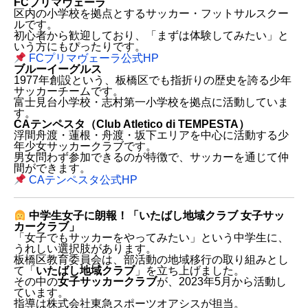
FCプリマヴェーラ
区内の小学校を拠点とするサッカー・フットサルスクー
ルです。
初心者から歓迎しており、「まずは体験してみたい」と
いう方にもぴったりです。
FCプリマヴェーラ公式HP
ブルーイーグルス
1977年創設という、板橋区でも指折りの歴史を誇る少年
サッカーチームです。
富士見台小学校・志村第一小学校を拠点に活動していま
す。
CAテンペスタ（Club Atletico di TEMPESTA）
浮間舟渡・蓮根・舟渡・坂下エリアを中心に活動する少
年少女サッカークラブです。
男女問わず参加できるのが特徴で、サッカーを通じて仲
間ができます。
CAテンペスタ公式HP
区内で使えるサッカー施設
中学生女子に朗報！「いたばし地域クラブ 女子サッ
荒川戸田橋サッカー場（舟渡）
カークラブ」
「女子でもサッカーをやってみたい」という中学生に、
高島平多目的運動場（高島平）
うれしい選択肢があります。
浮間舟渡フットサルパーク（舟渡）
板橋区教育委員会は、部活動の地域移行の取り組みとし
区内の少年サッカーチーム
て「
いたばし地域クラブ
」を立ち上げました。
その中の
女子サッカークラブ
が、2023年5月から活動し
アミーゴFC
ています。
指導は株式会社東急スポーツオアシスが担当。
向原シャークスSC