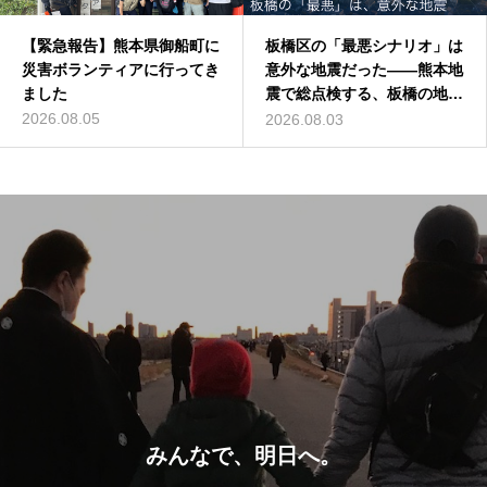
【緊急報告】熊本県御船町に
板橋区の「最悪シナリオ」は
災害ボランティアに行ってき
意外な地震だった——熊本地
ました
震で総点検する、板橋の地震
リスク
2026.08.05
2026.08.03
みんなで、明日へ。