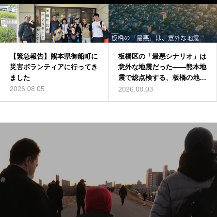
【緊急報告】熊本県御船町に
板橋区の「最悪シナリオ」は
災害ボランティアに行ってき
意外な地震だった——熊本地
ました
震で総点検する、板橋の地震
リスク
2026.08.05
2026.08.03