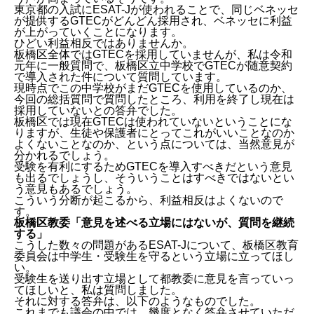
東京都の入試にESAT-Jが使われることで、同じベネッセ
が提供するGTECがどんどん採用され、ベネッセに利益
が上がっていくことになります。
ひどい利益相反ではありませんか。
板橋区全体ではGTECを採用していませんが、私は令和
元年に一般質問で、板橋区立中学校でGTECが随意契約
で導入された件について質問しています。
現時点でこの中学校がまだGTECを使用しているのか、
今回の総括質問で質問したところ、利用を終了し現在は
採用していないとの答弁でした。
板橋区では現在GTECは使われていないということにな
各方面から見直しを求める声が上がる「ESAT-J」
りますが、生徒や保護者にとってこれがいいことなのか
よくないことなのか、という点については、当然意見が
筆記試験の結果から、スピーキングテストの点数を類
分かれるでしょう。
推できるのか？
受験を有利にするためGTECを導入すべきだという意見
順位が「逆転」する可能性も
も出るでしょうし、そういうことはすべきではないとい
ESAT-Jに酷似した「GTEC」、塾や自治体で導入を要
う意見もあるでしょう。
望する声
こういう分断が起こるから、利益相反はよくないので
す。
板橋区教委「意見を述べる立場にはないが、質問を継
板橋区教委「意見を述べる立場にはないが、質問を継続
続する」
する」
こうした数々の問題があるESAT-Jについて、板橋区教育
委員会は中学生・受験生を守るという立場に立ってほし
い。
受験生を送り出す立場として都教委に意見を言っていっ
てほしいと、私は質問しました。
それに対する答弁は、以下のようなものでした。
これまでも議会の中では、幾度となく答弁させていただ