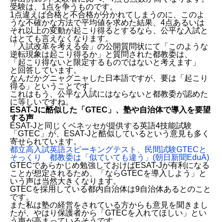
受験は、1点を争うものです。
1点違えば合格と不合格が分かれてしまうのに、このよ
うな不確かな方法で平均値を求めた結果、4点あるいは
それ以上の変動が起こり得るとするなら、公平な入試と
はとても言えなくなります。
「入試改革を考える会」の公開質問状にて「このような
逆転現象は起こり得るか」と質問された都教委は、
「起こり得ないと限定するものではないと考えます」
と回答しています。
なんだかグニャグニャした日本語ですが、要は「起こり
得る」ということです。
これはもう、公平な入試にはならないと都教委が認めた
に等しいですね。
ESAT-Jに酷似した「GTEC」、塾や自治体で導入を要望
する声
ESAT-Jと同じくベネッセが提供する英語4技能試験
「GTEC」が、ESAT-Jと酷似しているという意見も多く
寄せられています。
都立高入試英語スピーキングテスト、民間試験GTECと
そっくり 都教委は「似ていても違う」(朝日新聞EduA)
GTECであらかじめ勉強しておけばESAT-Jが有利になる
ことが想定されるため、「ならGTECを導入しよう」と
いう声は当然大きくなります。
GTECを採用している都内自治体は9自治体あるとのこと
です。
また私は塾の経営をされている方からも意見を聞きまし
たが、やはり保護者から「GTECを入れてほしい」とい
う声が高まっているそうです。