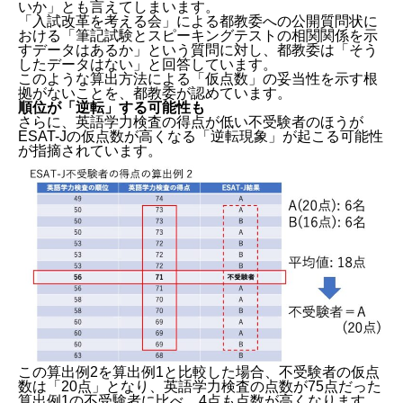
いか」とも言えてしまいます。
「入試改革を考える会」による都教委への公開質問状に
おける「筆記試験とスピーキングテストの相関関係を示
すデータはあるか」という質問に対し、都教委は「そう
したデータはない」と回答しています。
このような算出方法による「仮点数」の妥当性を示す根
拠がないことを、都教委が認めています。
順位が「逆転」する可能性も
さらに、英語学力検査の得点が低い不受験者のほうが
ESAT-Jの仮点数が高くなる「逆転現象」が起こる可能性
が指摘されています。
この算出例2を算出例1と比較した場合、不受験者の仮点
数は「20点」となり、英語学力検査の点数が75点だった
算出例1の不受験者に比べ、4点も点数が高くなります。