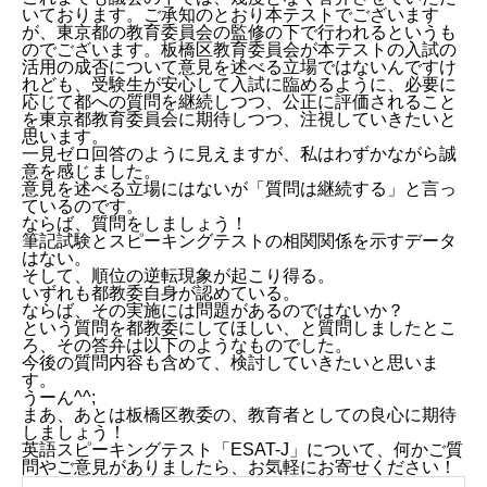
いております。ご承知のとおり本テストでございます
が、東京都の教育委員会の監修の下で行われるというも
のでございます。板橋区教育委員会が本テストの入試の
活用の成否について意見を述べる立場ではないんですけ
れども、受験生が安心して入試に臨めるように、必要に
応じて都への質問を継続しつつ、公正に評価されること
を東京都教育委員会に期待しつつ、注視していきたいと
思います。
一見ゼロ回答のように見えますが、私はわずかながら誠
意を感じました。
意見を述べる立場にはないが「質問は継続する」と言っ
ているのです。
ならば、質問をしましょう！
筆記試験とスピーキングテストの相関関係を示すデータ
はない。
そして、順位の逆転現象が起こり得る。
いずれも都教委自身が認めている。
ならば、その実施には問題があるのではないか？
という質問を都教委にしてほしい、と質問しましたとこ
ろ、その答弁は以下のようなものでした。
今後の質問内容も含めて、検討していきたいと思いま
す。
うーん^^;
まあ、あとは板橋区教委の、教育者としての良心に期待
しましょう！
英語スピーキングテスト「ESAT-J」について、何かご質
問やご意見がありましたら、お気軽にお寄せください！