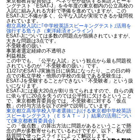
東京都教育委員会は、ベネッセが提供する英語スピーキ
ングテスト「ESAT-J」を今年度の東京都内の公立高校の
入試に組み入れる方針で準備を進めていますが、この
ESAT-Jに不備が多く、公平な入試が実現できるか疑問視
されています。
都立高校入試に｢中学校英語スピーキングテスト｣活用を
強行する危うさ（東洋経済オンライン)
ESAT-Jについては多数の問題点が指摘されていますが、
大きな問題は3点です。
不受験者の扱い
事業者選定経緯の不透明さ
利益相反
この中でも、「公平な入試」という観点から最も問題視
されているのが「不受験者の扱い」です。
11/27のESAT-J実施当日に病気になったり、この日の時
点での私立学校・他県の学校の生徒である受験生は、
ESAT-Jを受験することができない「不受験者」という扱
いになります。
ESAT-Jには最大20点が割り当てられますので、自らの責
に依らずに20点を失うのでは公平性に欠けるということ
で、東京都教育委員会では、不受験者に対する「仮点
数」の付与方法を以下のHPで説明しています。
東京都立高等学校入学者選抜における東京都中学校英語
スピーキングテスト（ＥＳＡＴ－Ｊ）結果の活用につい
て(東京都教育委員会
)
この「仮点数」の算出方法に問題があるということで懸
念の声が多数寄せられているわけですが、以下、私が総
括質問で使ったスライドによって解説します。