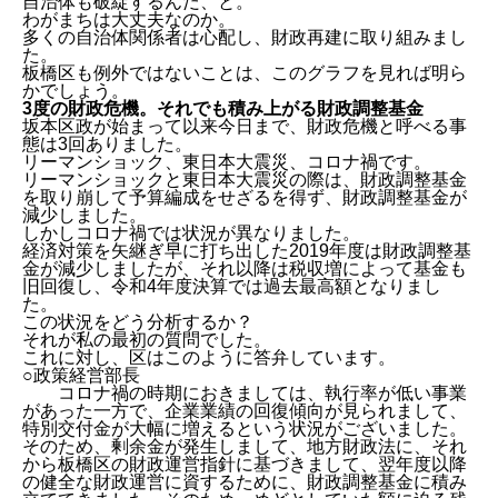
自治体も破綻するんだ、と。
わがまちは大丈夫なのか。
多くの自治体関係者は心配し、財政再建に取り組みまし
た。
板橋区も例外ではないことは、このグラフを見れば明ら
かでしょう。
3度の財政危機。それでも積み上がる財政調整基金
坂本区政が始まって以来今日まで、財政危機と呼べる事
態は3回ありました。
リーマンショック、東日本大震災、コロナ禍です。
リーマンショックと東日本大震災の際は、財政調整基金
を取り崩して予算編成をせざるを得ず、財政調整基金が
減少しました。
しかしコロナ禍では状況が異なりました。
経済対策を矢継ぎ早に打ち出した2019年度は財政調整基
金が減少しましたが、それ以降は税収増によって基金も
旧回復し、令和4年度決算では過去最高額となりまし
た。
この状況をどう分析するか？
それが私の最初の質問でした。
これに対し、区はこのように答弁しています。
○政策経営部長
コロナ禍の時期におきましては、執行率が低い事業
があった一方で、企業業績の回復傾向が見られまして、
特別交付金が大幅に増えるという状況がございました。
そのため、剰余金が発生しまして、地方財政法に、それ
から板橋区の財政運営指針に基づきまして、翌年度以降
の健全な財政運営に資するために、財政調整基金に積み