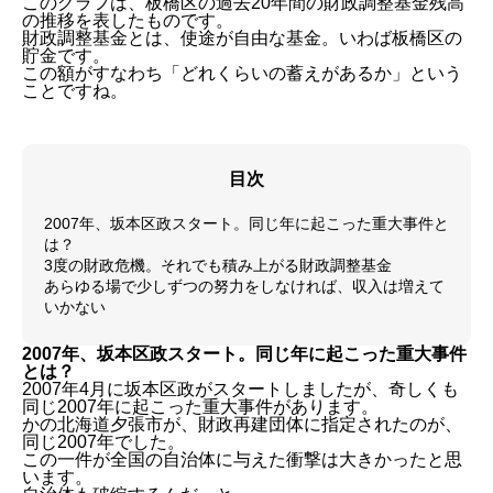
このグラフは、板橋区の過去20年間の財政調整基金残高
の推移を表したものです。
財政調整基金とは、使途が自由な基金。いわば板橋区の
貯金です。
この額がすなわち「どれくらいの蓄えがあるか」という
ことですね。
目次
2007年、坂本区政スタート。同じ年に起こった重大事件と
は？
3度の財政危機。それでも積み上がる財政調整基金
あらゆる場で少しずつの努力をしなければ、収入は増えて
いかない
2007年、坂本区政スタート。同じ年に起こった重大事件
とは？
2007年4月に坂本区政がスタートしましたが、奇しくも
同じ2007年に起こった重大事件があります。
かの北海道夕張市が、財政再建団体に指定されたのが、
同じ2007年でした。
この一件が全国の自治体に与えた衝撃は大きかったと思
います。