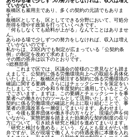
あらゆる場で少しずつの努力をしなければ、収入は増え
ていかない
板橋区も雇用主であり、多くの契約の元請でもありま
す。
板橋区としても、区としてできる分野において、可処分
所得を増やす政策を打っていくべきです。
「何もしなくても給料が上がる」なんてことはありませ
ん。
あらゆる場で少しずつの努力をしなければ、収入は増え
ていかないのです。
私からは、23区内でも制定が広まっている「公契約条
例」の制定を改めて求めました。
その際の答弁は以下のとおりです。
○総務部長
これまで区では、区議会の皆様のご意見なども踏ま
えまして、公契約に係る労働環境向上への取組を具体化
いたしました。板橋区が発注する契約に係る労働環境の
確認に関する要綱、さらにはチェックシートを策定をい
たしまして、この令和５年度契約に適用しているところ
でございます。まずは、この要綱とチェックシートを事
業者への働きかけのツールとして活用いたしまして、公
契約に係る労働環境の確認と向上に取り組むことで、事
業者の意識改革を一層促してまいります。あわせまし
て、今後も業界団体や働き手の方々など、現場の声を伺
いながら、実態把握を踏まえた効果的な契約制度の在り
方について、引き続き研究と検討を進めてまいります。
「研究と検討を進める」という、なんとも捉えがたい答
弁ですが、区が現場で働く人々の待遇改善に本腰を入れ