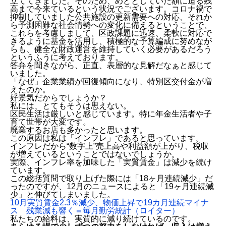
立ててきました。そのため、めどとしていた額に迫る残
高まで今来ているという状況でございます。コロナ禍で
抑制していました公共施設の更新需要への対応、それか
ら予測困難な社会情勢への変化に備えるということで、
これらを考慮しまして、区政課題に迅速、柔軟に対応で
きるように基金を活用し、積極的な予算編成に努めなが
らも、健全な財政運営を維持していく必要があるだろう
というふうに考えております。
答弁を聞きながら、正直、表層的な見解だなぁと感じて
いました。
「なぜ」企業業績が回復傾向になり、特別区交付金が増
えたのか。
好景気だからでしょうか？
私には、とてもそうは思えない。
区民生活は厳しいと感じています。特に年金生活者や子
育て世帯が大変です。
廃業するお店も多かったと思います。
この原因は私は「インフレ」であると思っています。
インフレだから“数字上”売上高や利益額が上がり、税収
が増えているということではないでしょうか。
実際、インフレ率を加味した「実質賃金」は減少を続け
ています。
2007年、坂本区政スタート。同じ年に起こった重大事
この総括質問で取り上げた際には「18ヶ月連続減少」だ
件とは？
ったのですが、12月のニュースによると「19ヶ月連続減
3度の財政危機。それでも積み上がる財政調整基金
少」と伸びてしまいました。
あらゆる場で少しずつの努力をしなければ、収入は増
10月実質賃金2.3％減少、物価上昇で19カ月連続マイナ
えていかない
ス 残業減も響く＝毎月勤労統計（ロイター）
私たちの給料は、実質的に減り続けているのです。