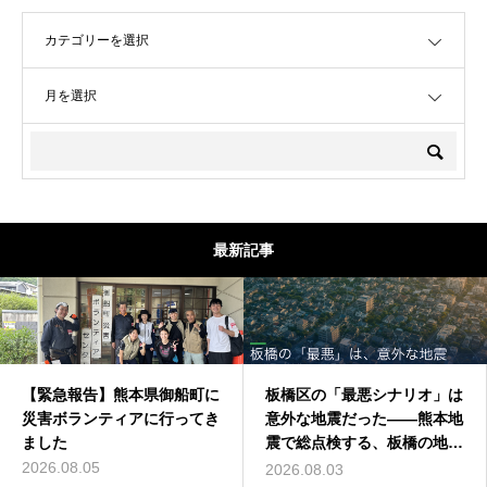
OPEN
OPEN
最新記事
【緊急報告】熊本県御船町に
板橋区の「最悪シナリオ」は
災害ボランティアに行ってき
意外な地震だった——熊本地
ました
震で総点検する、板橋の地震
リスク
2026.08.05
2026.08.03