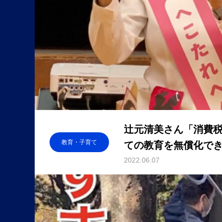
辻元清美さん「消費税
教育・子育て
ての教育を無償化できる
区政報告会(1)
2022.06.07