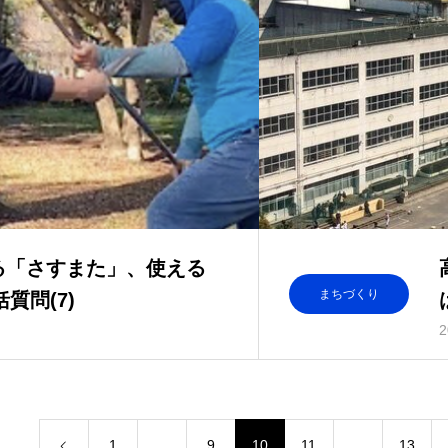
る「さすまた」、使える
まちづくり
質問(7)
2
1
…
9
10
11
…
13