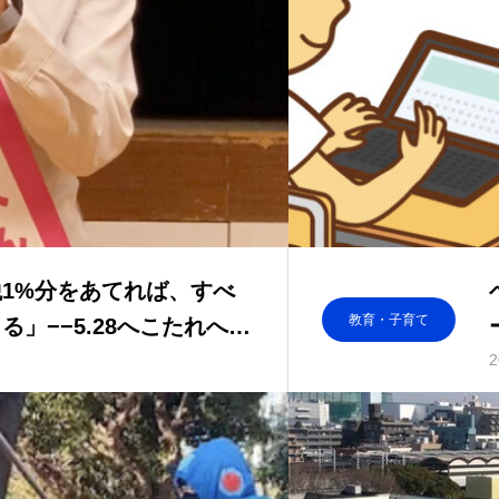
1%分をあてれば、すべ
教育・子育て
」−−5.28へこたれへん
2