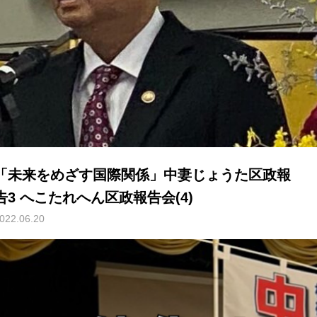
「未来をめざす国際関係」中妻じょうた区政報
告3 へこたれへん区政報告会(4)
022.06.20