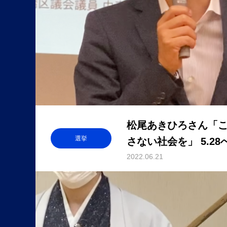
松尾あきひろさん「
選挙
さない社会を」 5.2
(5)
2022.06.21