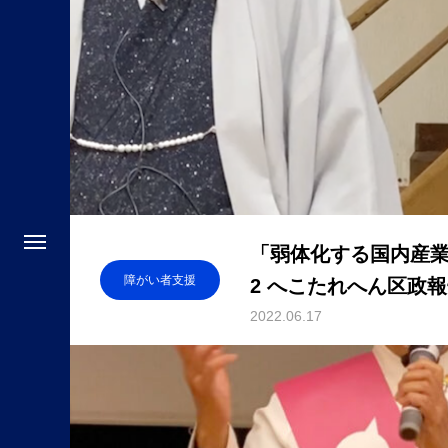
「弱体化する国内産
障がい者支援
2 へこたれへん区政報告
2022.06.17