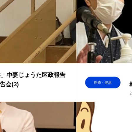
業」中妻じょうた区政報告
医療・健康
会(3)
2