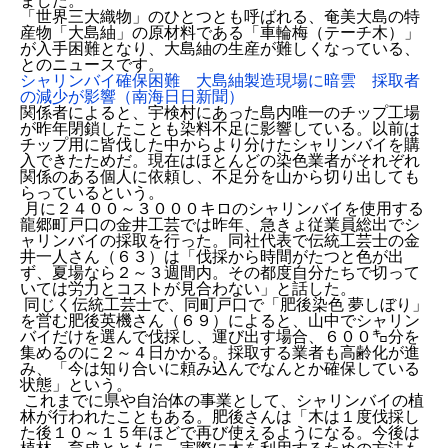
ました。
「世界三大織物」のひとつとも呼ばれる、奄美大島の特
産物「大島紬」の原材料である「車輪梅（テーチ木）」
が入手困難となり、大島紬の生産が難しくなっている、
とのニュースです。
シャリンバイ確保困難 大島紬製造現場に暗雲 採取者
の減少が影響（南海日日新聞）
関係者によると、宇検村にあった島内唯一のチップ工場
が昨年閉鎖したことも染料不足に影響している。以前は
チップ用に皆伐した中からより分けたシャリンバイを購
入できたためだ。現在はほとんどの染色業者がそれぞれ
関係のある個人に依頼し、不足分を山から切り出しても
らっているという。
月に２４００～３０００キロのシャリンバイを使用する
龍郷町戸口の金井工芸では昨年、急きょ従業員総出でシ
ャリンバイの採取を行った。同社代表で伝統工芸士の金
井一人さん（６３）は「伐採から時間がたつと色が出
ず、夏場なら２～３週間内。その都度自分たちで切って
いては労力とコストが見合わない」と話した。
同じく伝統工芸士で、同町戸口で「肥後染色 夢しぼり」
を営む肥後英機さん（６９）によると、山中でシャリン
バイだけを選んで伐採し、運び出す場合、６００㌔分を
集めるのに２～４日かかる。採取する業者も高齢化が進
み、「今は知り合いに頼み込んでなんとか確保している
状態」という。
これまでに県や自治体の事業として、シャリンバイの植
林が行われたこともある。肥後さんは「木は１度伐採し
た後１０～１５年ほどで再び使えるようになる。今後は