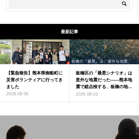
最新記事
【緊急報告】熊本県御船町に
板橋区の「最悪シナリオ」は
災害ボランティアに行ってき
意外な地震だった——熊本地
ました
震で総点検する、板橋の地震
リスク
2026.08.05
2026.08.03