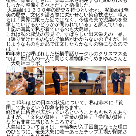
植林、育成とともに、実際に木を利用するための方法も
しっかり整備するべきだ」と指摘した。
大島紬は１３００年の歴史を持つといわれ、泥染めは奄
美の歴史、文化を語る際に欠かせない染色技法だ。職人
らは「業界に限った話ではなく、今後奄美で泥染めを継
承していけるかどうかが問われている」と訴えている。
上記の写真で私が着ているのも大島紬。
これは私の叔父の形見で、すばらしい出来栄えの一品。
（譲り受けたものなので価格がわからないのですが、同
じようなものを新品で注文したらかなりの額になるので
は…）
昨年末にお呼ばれした板橋手話サークルのクリスマス会
では、世話人の一人で同じく着物派のうめまゆみさんと
「大島紬コラボ」^^
ここ10年ほどの日本の状況について、私は非常に「貧
困」であるという印象を持ちます。
経済的に格差が広がっているということももちろんあり
ますが、「文化の貧困」「言葉の貧困」「学問の貧困」
なども非常に感じるところです。
大島紬について言えば、車輪梅が入手困難になった理由
のひとつに、奄美大島に唯一あったチップ工場が閉鎖さ