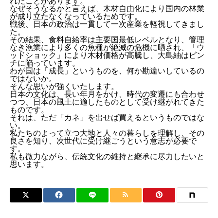
れたことがあります。
なぜそうなるかと言えば、木材自由化により国内の林業
が成り立たなくなっているためです。
戦後、日本の政治は一貫して一次産業を軽視してきまし
た。
その結果、食料自給率は主要国最低レベルとなり、管理
なき漁業により多くの魚種が絶滅の危機に晒され、「ウ
ッドショック」により木材価格が高騰し、大島紬はピン
チに陥っています。
わが国は「成長」というものを、何か勘違いしているの
ではないか。
そんな思いが強くいたします。
日本の文化は、長い年月をかけ、時代の変遷にも合わせ
つつ、日本の風土に適したものとして受け継がれてきた
ものです。
それは、ただ「カネ」を出せば買えるというものではな
い。
私たちのよって立つ大地と人々の暮らしを理解し、その
良さを知り、次世代に受け継ごうという意志が必要で
す。
私も微力ながら、伝統文化の維持と継承に尽力したいと
思います。