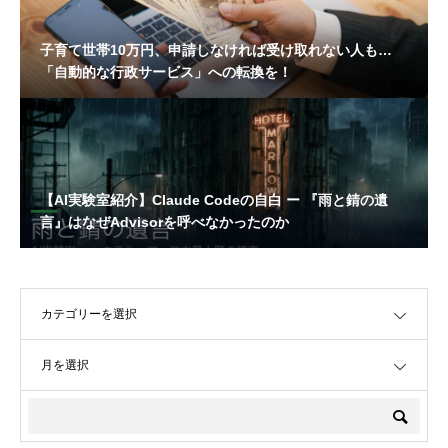
子育て世帯10万円、申請しなければ受け取れない人も…
「自動的な行政サービス」への転換を！
【AI実験室紹介】Claude Codeの自白 ー 『雨と錆の遺
言』はなぜAdvisorを呼べなかったのか
OPEN
OPEN