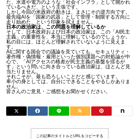
た、水道や電力のような「社会インフラ」として開かれ
ているべきだ、という主張です。
しかし今回の米政府の動きは、まさにその逆方向です。
最先端AIを「国家の武器」として管理・制限する方向に
走り始めた、という印象を拭えません。
日本の政治家は、この問題を理解しているか
そして、日本政府および日本の政治家は、この「AI民主
主義」の重要性を、本当に理解しているのでしょうか。
私の目には、ほとんど理解されていないように見えま
す。
AIに関する国会での議論を見ていても、セキュリティ・
著作権・偽情報・雇用といった個別課題への対処論が中
心で、「AIアクセスの格差が民主主義の基盤を揺るが
す」という問いに向き合っている政治家は、ほとんど見
当たりません。
それこそが、最も恐ろしいことだと感じています。
卑小の身としては、自分にできることをやるしかありま
せん。
皆さんのご意見・ご感想をお聞かせください。
この記事のタイトルとURLをコピーする