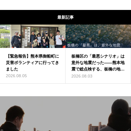
最新記事
【緊急報告】熊本県御船町に
板橋区の「最悪シナリオ」は
災害ボランティアに行ってき
意外な地震だった——熊本地
ました
震で総点検する、板橋の地震
リスク
2026.08.05
2026.08.03