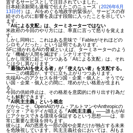
置するサービスとして注目されていました。
日本経済新聞も速報で伝えたこのニュース（
2026年6月
13日付
）は、AIをめぐる地政学的緊張が、サービスの存
続そのものに影響を及ぼす段階に入ったことを示してい
ます。
「AIによる支配」は、ターミネーターではない
米政府の今回のやり方には、率直に言って怒りを覚えま
す。
しかし同時に、これはある意味で「Fableがそれほどの
シロモノだった」という証明でもあります。
SFに描かれるAIの脅威といえば、ターミネーターのよう
な「機械が人間を滅ぼす」シナリオです。
しかし現実に起こりつつある「AIによる支配」は、それ
とは少し異なります。
「最強のAIを使える者」が「使えない者」を支配する。
——この構図が、すでに立ち上がりつつあります。
先端AIへのアクセスを持つ国・企業・個人と、そうでな
い国・企業・個人との間に、埋めがたい格差が生まれ
る。
今回の供給停止は、その格差を意図的に作り出す行為だ
とも解釈できます。
「AI民主主義」という概念
だからこそ、OpenAIのサム・アルトマンやAnthropicの
ダリオ・アモデイが唱える
「AI民主主義」
——誰もがAI
にアクセスできる環境を保証するという思想——は、非
常に重要な意味を持ちます。
彼らは、AIの恩恵を一部の国や企業だけが独占する未来
を危険視しています。民主主義社会においては、AIもま