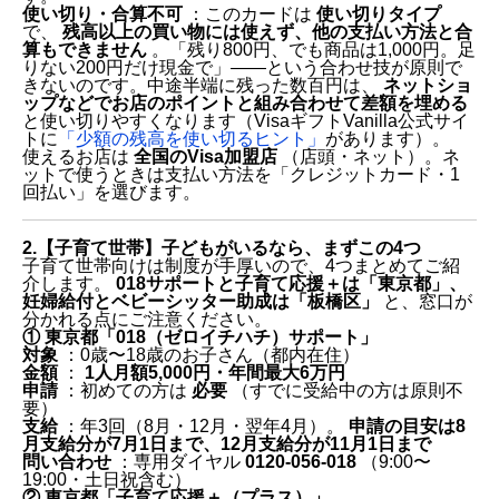
使い切り・合算不可
：このカードは
使い切りタイプ
で、
残高以上の買い物には使えず、他の支払い方法と合
算もできません
。「残り800円、でも商品は1,000円。足
りない200円だけ現金で」——という合わせ技が原則で
きないのです。中途半端に残った数百円は、
ネットショ
ップなどでお店のポイントと組み合わせて差額を埋める
と使い切りやすくなります（VisaギフトVanilla公式サイ
トに
「少額の残高を使い切るヒント」
があります）。
使えるお店は
全国のVisa加盟店
（店頭・ネット）。ネ
ットで使うときは支払い方法を「クレジットカード・1
回払い」を選びます。
2.【子育て世帯】子どもがいるなら、まずこの4つ
子育て世帯向けは制度が手厚いので、4つまとめてご紹
介します。
018サポートと子育て応援＋は「東京都」、
妊婦給付とベビーシッター助成は「板橋区」
と、窓口が
分かれる点にご注意ください。
① 東京都「018（ゼロイチハチ）サポート」
対象
：0歳〜18歳のお子さん（都内在住）
金額
：
1人月額5,000円・年間最大6万円
申請
：初めての方は
必要
（すでに受給中の方は原則不
要）
支給
：年3回（8月・12月・翌年4月）。
申請の目安は8
月支給分が7月1日まで、12月支給分が11月1日まで
問い合わせ
：専用ダイヤル
0120-056-018
（9:00〜
19:00・土日祝含む）
② 東京都「子育て応援＋（プラス）」