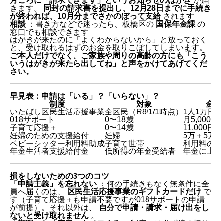
月ごろに「請求できます」というお知らせのはがき
が届
きます。
同封の請求書を提出し、12月28日までに手続き
が終われば、10月分までさかのぼって支給
されます
相談
：書き方などで迷ったら、板橋区の
国保年金課
の
窓口でも相談できます
はがきが来たのに「よくわからないから」と放っておく
と、受け取れるはずのお金を取りこぼしてしまいます。
1.【全区民が対象】1人1万円の「いたばし区民生活応
ご本人だけでなく、ご家族や周りの高齢の方にも「こう
援事業」
いうはがきが来たら出してね」と声をかけてあげてくだ
さい。
このカードの「2つの注意点」
2.【子育て世帯】子どもがいるなら、まずこの4つ
早見表：申請は「いる」？「いらない」？
制度
対象
金
① 東京都「018（ゼロイチハチ）サポート」
いたばし区民生活応援事業
全区民（R8/1/1時点）
1人1万円
② 東京都「子育て応援＋（プラス）」
018サポート
0〜18歳
月5,000円
③ 板橋区「妊婦のための支援給付」
子育て応援＋
0〜14歳
11,000円
妊婦のための支援給付
妊婦
5万＋5万
④ 板橋区「ベビーシッター利用料助成事業」
ベビーシッター利用料助成
子育て世帯
利用料の
3.【高齢者の方】年金にプラスされる「年金生活者支
年金生活者支援給付金
低所得の年金受給者
年金に上
援給付金」
早見表：申請は「いる」？「いらない」？
損をしないための3つのコツ
損をしないための3つのコツ
出典・参考リンク（2026年6月時点）
「申請主義」を忘れない
：何の手続きもなく無条件に全
員へ届くのは、
区民生活応援事業のギフトカードだけ
で
す（子育て応援＋も申請不要ですが018サポートの申請
が前提）。それ以外は、
自分で申請・請求・届け出をし
ないと受け取れません
。