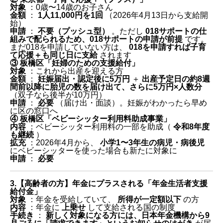
対象
：0歳〜14歳のお子さん
金額
：
1人11,000円を1回
（2026年4月13日から支給開
始）
申請
：
不要（プッシュ型）
。ただし
018サポートの仕
組みで配られるため、018サポートの申請が前提
です。
まだ018を申請していない方は、
018を申請すれば子育
て応援＋も同じ日に支給
されます
③ 板橋区「妊婦のための支援給付」
対象
：これから出産を迎える方
金額
：
妊娠届出・認定後に5万円
＋
出産予定日の約8週
間前以降に胎児の数を届け出て、さらに5万円×人数分
（双子なら後半が10万円）
申請
：
必要
（届け出・面談）。妊娠がわかったら早め
に区の窓口へ
④ 板橋区「ベビーシッター利用料助成事業」
内容
：ベビーシッター利用料の一部を助成（
令和8年度
も継続
）
拡充
：2026年4月から、
小学1〜3年生の病児・病後児
にベビーシッターを使った場合も新たに対象に
申請
：
必要
3.【高齢者の方】年金にプラスされる「年金生活者支援
給付金」
対象
：年金を受給していて、
所得が一定額以下
の方
内容
：年金に
上乗せ
して支給される国の制度
手続き
：
新しく対象になる方には、日本年金機構から9