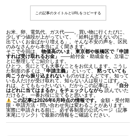
この記事のタイトルとURLをコピーする
お米、卵、電気代、ガス代——。買い物に行くたびに、
少しずつ値段が上がっていて、「給料は増えないのに、
出ていくお金ばかり増える」。そんな不安の声を、区民
のみなさんから本当によく聞きます。
そこで今回は、
物価高のいま、東京都や板橋区で「申請
すれば受け取れるお金」
——給付金・助成金を、立場ご
とに整理してご紹介します。
ひとつ、先にとても大事なことをお伝えします。こうし
た制度の多くは
「申請主義」
といって、
黙っていても
向こうから振り込まれない
ものがほとんどです。知って
いる人だけが受け取れて、知らない人は取りこぼす。こ
れは、とてももったいない。だからこの記事は、
「自分
はどれに当てはまるか」をチェックしながら
読んでいた
だけると、一番お役に立てると思います。
この記事は2026年6月時点の情報です。
金額・受付期
限・申請方法・問い合わせ先は変わることがあります。
実際に申請される前に、必ず各制度の公式ページ（記事
末尾にリンク）で最新の情報をご確認ください。