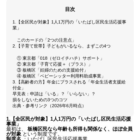
目次
1.【全区民が対象】1人1万円の「いたばし区民生活応援事
業」
このカードの「2つの注意点」
2.【子育て世帯】子どもがいるなら、まずこの4つ
① 東京都「018（ゼロイチハチ）サポート」
② 東京都「子育て応援＋（プラス）」
③ 板橋区「妊婦のための支援給付」
④ 板橋区「ベビーシッター利用料助成事業」
3.【高齢者の方】年金にプラスされる「年金生活者支援給
付金」
早見表：申請は「いる」？「いらない」？
損をしないための3つのコツ
出典・参考リンク（2026年6月時点）
1.【全区民が対象】1人1万円の「いたばし区民生活応援
事業」
最初は、
板橋区民なら年齢も所得も関係なく、ほぼ全員
が対象
という制度です。
制度名
：いたばし区民生活応援事業