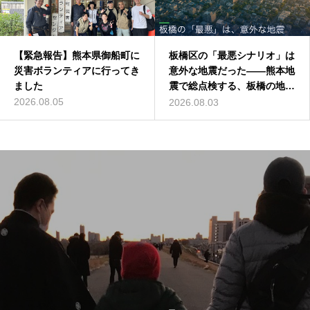
【緊急報告】熊本県御船町に
板橋区の「最悪シナリオ」は
災害ボランティアに行ってき
意外な地震だった——熊本地
ました
震で総点検する、板橋の地震
リスク
2026.08.05
2026.08.03