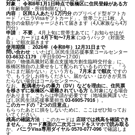
対象
：
令和8年1月1日時点で板橋区に住民登録がある方
（年齢制限・所得制限なし）
内容
：
区民1人あたり1万円分
のプリペイド型ギフトカ
ード「バニラVisaギフトカード」。世帯ごとに1枚、人
数分の金額がチャージされて届きます（4人家族なら4万
円分）
申請
：
不要
。4月上旬に世帯主あてに「お知らせはが
き」、カードは
4月下旬〜7月末
にゆうパック（対面受
取）で順次届きます
使用期限
：
2026年（令和8年）12月31日まで
問い合わせ
：いたばし区民生活応援事業コールセンター
03-6632-1179
（平日9:00〜17:00）
国の「物価高騰対応重点支援地方創生臨時交付金」に、
板橋区独自の上乗せをして配られているものです。「う
ちにまだ届かない」という方も、
7月末まで順次
ですの
で、もう少しお待ちください。届かない・はがきが見当
たらない場合はコールセンターへ。
なお、
配偶者からの暴力（DV）などを理由に、住民票
を移さずに板橋区へ避難されている方
も対象になる場合
があります。こちらは申請が必要です（地域振興課 いた
ばし区民生活応援事業担当
03-6905-7916
）。
このカードの「2つの注意点」
もらったあとに損をしないために、ここはぜひ知ってお
いてください。
残高の確認方法
：このカードは
店頭では残高を確認でき
ません
。
カード裏面の二次元コードをスマホで読み取る
か、
バニラVisa専用ダイヤル 0570-077-096
で確認しま
す。