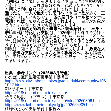
「期限」と「窓口」をメモする
：制度には必ず締め切り
があります。「これは自分かも」と思ったものは、今す
ぐ期限と問い合わせ先をメモしておきましょう。
迷ったら、一人で抱えずに窓口へ
：制度は数が多く、正
直わかりにくいものです。
区の窓口やコールセンターに
電話すれば、ちゃんと教えてくれます。
「自分が対象か
どうか」を聞くだけでも価値があります。
なお、
住民税が非課税の世帯への現金給付
や、
単身・
若い世代に特化した支援
は、2026年6月の時点で受付中
の新しいものを確認できませんでした。ただ、こうした
給付は国の経済対策で
また新しく出てくることがよくあ
ります
。動きがあれば、改めてお知らせします。
制度は、知って、使ってこそ意味があります。
必要な人
に、必要な支援が、ちゃんと届く板橋区へ。
私も議会
で、申請のわかりやすさや支援の拡充を、引き続き求め
てまいります。
出典・参考リンク（2026年6月時点）
いたばし区民生活応援事業｜板橋区
https://www.city.itabashi.tokyo.jp/tetsuduki/community/106
1052.html
018サポート｜東京都
https://018support.metro.tokyo.lg.jp/
子育て応援＋（プラス）｜東京都
https://018support.metro.tokyo.lg.jp/info/20260306.html
／
https://www.koho.metro.tokyo.lg.jp/2026/04/05.html
妊婦のための支援給付｜板橋区