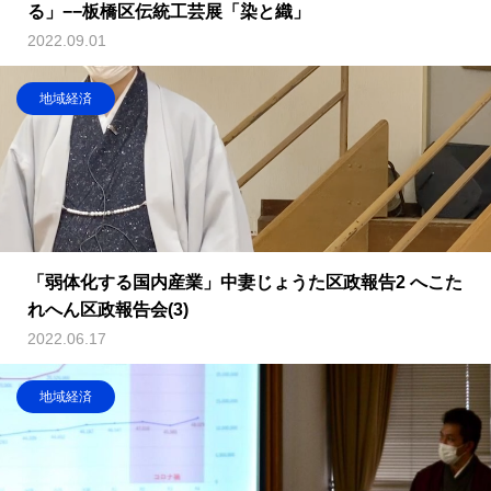
る」−−板橋区伝統工芸展「染と織」
2022.09.01
地域経済
「弱体化する国内産業」中妻じょうた区政報告2 へこた
れへん区政報告会(3)
2022.06.17
地域経済